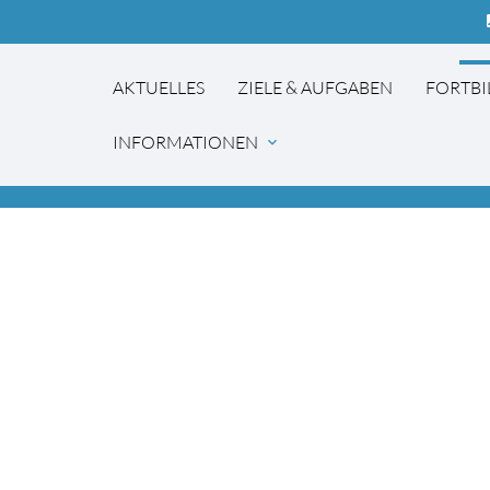
co
AKTUELLES
ZIELE & AUFGABEN
FORTB
INFORMATIONEN
expand_more