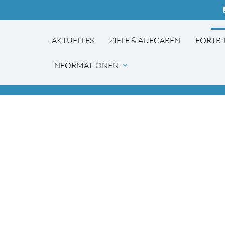
co
AKTUELLES
ZIELE & AUFGABEN
FORTB
INFORMATIONEN
expand_more