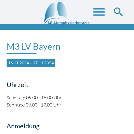
menu
search
M3 LV Bayern
Suchbegriffe
SUCHEN
16.11.2024 – 17.11.2024
Uhrzeit
Samstag: 09.00 - 18.00 Uhr
Sonntag: 09.00 - 17.00 Uhr
Anmeldung